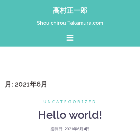
コ
高村正一郎
ン
テ
Shouichirou Takamura.com
ン
ツ
へ
ス
キ
ッ
プ
月:
2021年6月
UNCATEGORIZED
Hello world!
投稿日:
2021年6月4日