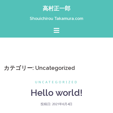
コ
高村正一郎
ン
テ
Shouichirou Takamura.com
ン
ツ
へ
ス
キ
ッ
プ
カテゴリー:
Uncategorized
UNCATEGORIZED
Hello world!
投稿日:
2021年6月4日