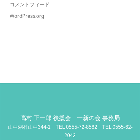
コメントフィード
WordPress.org
高村 正一郎 後援会 一新の会 事務局
山中湖村山中344-1 TEL 0555-72-8582 TEL 0555-62-
2042