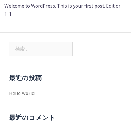
Welcome to WordPress. This is your first post. Edit or
[…]
検
索:
最近の投稿
Hello world!
最近のコメント